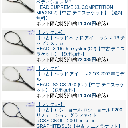
ペティション MP
HEAD SUPREME XL COMPETITION
MP(XSL2)【中古 テニスラケット】【送料
無料】
ネット限定特別価格
11,374円
(税込)
【ランクC+】
【中古】ヘッド ヘッド アイ エックス 16 チ
ップシステム
HEAD i.X 16 chip system(G2)【中古 テニス
ラケット】【送料無料】
ネット限定特別価格
22,385円
(税込)
【ランクA】
【中古】ヘッド アイ エス2 OS 2002年モデ
ル
HEAD i.S2 OS 2002(G1)【中古 テニスラケ
ット】【送料無料】
ネット限定特別価格
11,374円
(税込)
【ランクB+】
【中古】ロシニョール ロシニョール F200
リミテーション グラファイト
ROSSIGNOL F200 Limitation
GRAPHITE(SL3)【中古 テニスラケット】