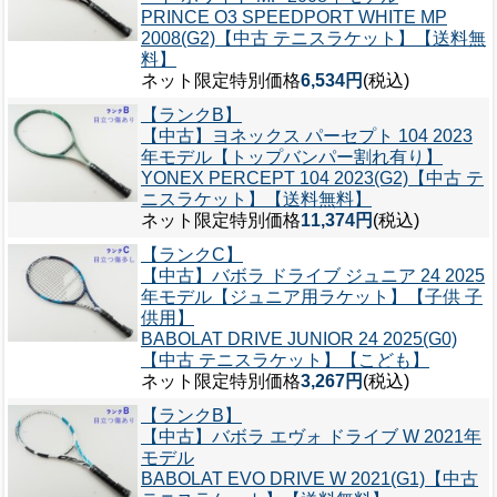
PRINCE O3 SPEEDPORT WHITE MP
2008(G2)【中古 テニスラケット】【送料無
料】
ネット限定特別価格
6,534円
(税込)
【ランクB】
【中古】ヨネックス パーセプト 104 2023
年モデル【トップバンパー割れ有り】
YONEX PERCEPT 104 2023(G2)【中古 テ
ニスラケット】【送料無料】
ネット限定特別価格
11,374円
(税込)
【ランクC】
【中古】バボラ ドライブ ジュニア 24 2025
年モデル【ジュニア用ラケット】【子供 子
供用】
BABOLAT DRIVE JUNIOR 24 2025(G0)
【中古 テニスラケット】【こども】
ネット限定特別価格
3,267円
(税込)
【ランクB】
【中古】バボラ エヴォ ドライブ W 2021年
モデル
BABOLAT EVO DRIVE W 2021(G1)【中古