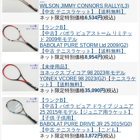
WILSON JIMMY CONNORS RALLY(L3)
【中古 テニスラケット】【送料無料】
ネット限定特別価格
6,534円
(税込)
【ランクB】
【中古】バボラ ピュアストーム リミテッ
ド 2009年モデル
BABOLAT PURE STORM Ltd 2009(G2)
【中古 テニスラケット】【送料無料】
ネット限定特別価格
8,954円
(税込)
【未使用品】
ヨネックス ブイコア 98 2023年モデル
YONEX VCORE 98 2023(G2)【テニスラケ
ット】【送料無料】
ネット限定特別価格
35,090円
(税込)
【ランクB】
【中古】バボラ ピュア ドライブ ジュニア
25 2015年モデル【ジュニア用ラケット】
【子供 子供用】
BABOLAT PURE DRIVE JR 25 2015(G0)
【中古 テニスラケット】【こども】
ネット限定特別価格
3,872円
(税込)