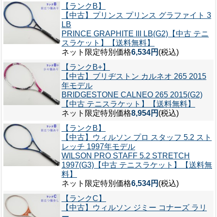
【ランクB】
【中古】プリンス プリンス グラファイト 3
LB
PRINCE GRAPHITE III LB(G2)【中古 テニ
スラケット】【送料無料】
ネット限定特別価格
6,534円
(税込)
【ランクB+】
【中古】ブリヂストン カルネオ 265 2015
年モデル
BRIDGESTONE CALNEO 265 2015(G2)
【中古 テニスラケット】【送料無料】
ネット限定特別価格
8,954円
(税込)
【ランクB】
【中古】ウィルソン プロ スタッフ 5.2 スト
レッチ 1997年モデル
WILSON PRO STAFF 5.2 STRETCH
1997(G3)【中古 テニスラケット】【送料無
料】
ネット限定特別価格
6,534円
(税込)
【ランクC】
【中古】ウィルソン ジミー コナーズ ラリ
ー