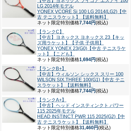
【中古】ヨネックス ブイコア エスアイ 100
LG 2014年モデル
YONEX VCORE Si 100 LG 2014(LG2)【中
古 テニスラケット】【送料無料】
ネット限定特別価格
7,744円
(税込)
【ランクC】
【中古】ヨネックス ヨネックス 23【キッ
ズ用ラケット】【子供 子供用】
YONEX YONEX 23(G0)【中古 テニスラケ
ット】【こども】
ネット限定特別価格
1,694円
(税込)
【ランクB+】
【中古】ウィルソン シックス スリー 100
WILSON SIX.THREE 100(G1)【中古 テニ
スラケット】【送料無料】
ネット限定特別価格
7,744円
(税込)
【ランクA+】
【中古】ヘッド インスティンクト パワー
115 2025年モデル
HEAD INSTINCT PWR 115 2025(G2)【中
古 テニスラケット】【送料無料】
ネット限定特別価格
31,460円
(税込)