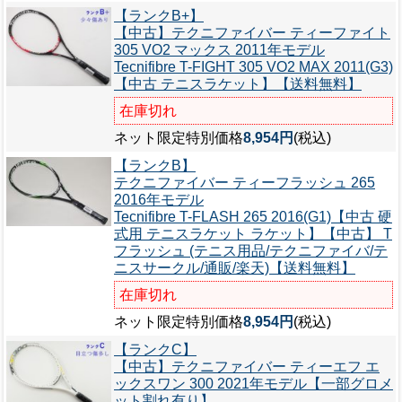
【ランクB+】
【中古】テクニファイバー ティーファイト
305 VO2 マックス 2011年モデル
Tecnifibre T-FIGHT 305 VO2 MAX 2011(G3)
【中古 テニスラケット】【送料無料】
在庫切れ
ネット限定特別価格
8,954円
(税込)
【ランクB】
テクニファイバー ティーフラッシュ 265
2016年モデル
Tecnifibre T-FLASH 265 2016(G1)【中古 硬
式用 テニスラケット ラケット】【中古】 T
フラッシュ (テニス用品/テクニファイバ/テ
ニスサークル/通販/楽天)【送料無料】
在庫切れ
ネット限定特別価格
8,954円
(税込)
【ランクC】
【中古】テクニファイバー ティーエフ エ
ックスワン 300 2021年モデル【一部グロメ
ット割れ有り】