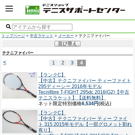
トップページ
>
中古ラケット
>
メーカー
> テクニファイバー
並び替え
テクニファイバー
<
1
2
3
4
【ランクC】
【中古】テクニファイバー ティーファイト
295ディーシー 2016年モデル
Tecnifibre T-FIGHT 295dc 2016(G2)【中古
テニスラケット】【送料無料】
ネット限定特別価格
6,534円
(税込)
【ランクC】
【中古】テクニファイバー ティー ファイ
ト 315 2015年モデル【一部グロメット割れ
有り】