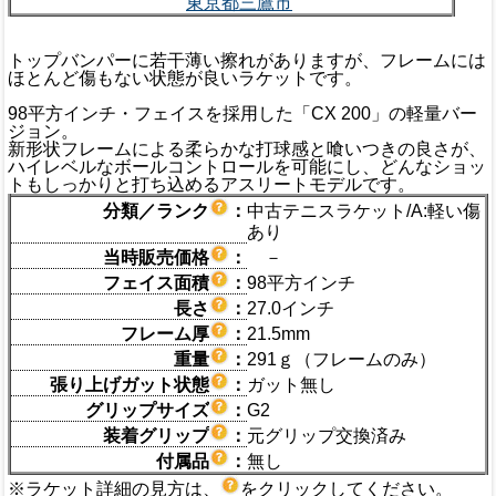
東京都三鷹市
トップバンパーに若干薄い擦れがありますが、フレームには
ほとんど傷もない状態が良いラケットです。
98平方インチ・フェイスを採用した「CX 200」の軽量バー
ジョン。
新形状フレームによる柔らかな打球感と喰いつきの良さが、
ハイレベルなボールコントロールを可能にし、どんなショッ
トもしっかりと打ち込めるアスリートモデルです。
分類／ランク
：
中古テニスラケット/A:軽い傷
あり
当時販売価格
：
－
フェイス面積
：
98平方インチ
長さ
：
27.0インチ
フレーム厚
：
21.5mm
重量
：
291ｇ（フレームのみ）
張り上げガット状態
：
ガット無し
グリップサイズ
：
G2
装着グリップ
：
元グリップ交換済み
付属品
：
無し
※ラケット詳細の見方は、
をクリックしてください。