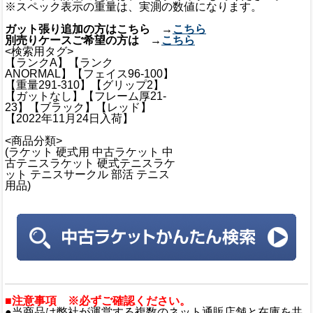
※スペック表示の重量は、実測の数値になります。
ガット張り追加の方はこちら →
こちら
別売りケースご希望の方は →
こちら
<検索用タグ>
【ランクA】【ランク
ANORMAL】【フェイス96-100】
【重量291-310】【グリップ2】
【ガットなし】【フレーム厚21-
23】【ブラック】【レッド】
【2022年11月24日入荷】
<商品分類>
(ラケット 硬式用 中古ラケット 中
古テニスラケット 硬式テニスラケ
ット テニスサークル 部活 テニス
用品)
■注意事項 ※必ずご確認ください。
●当商品は弊社が運営する複数のネット通販店舗と在庫を共