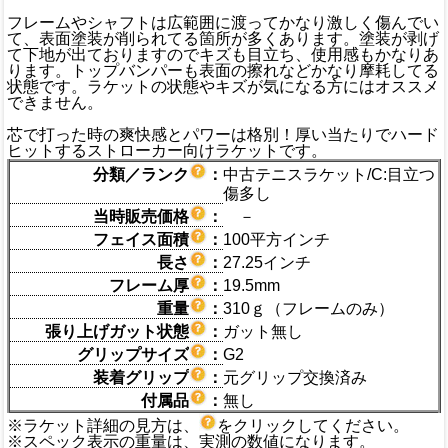
フレームやシャフトは広範囲に渡ってかなり激しく傷んでい
て、表面塗装が削られてる箇所が多くあります。塗装が剥げ
て下地が出ておりますのでキズも目立ち、使用感もかなりあ
ります。トップバンパーも表面の擦れなどかなり摩耗してる
状態です。ラケットの状態やキズが気になる方にはオススメ
できません。
芯で打った時の爽快感とパワーは格別！厚い当たりでハード
ヒットするストローカー向けラケットです。
分類／ランク
：
中古テニスラケット/C:目立つ
傷多し
当時販売価格
：
－
フェイス面積
：
100平方インチ
長さ
：
27.25インチ
フレーム厚
：
19.5mm
重量
：
310ｇ（フレームのみ）
張り上げガット状態
：
ガット無し
グリップサイズ
：
G2
装着グリップ
：
元グリップ交換済み
付属品
：
無し
※ラケット詳細の見方は、
をクリックしてください。
※スペック表示の重量は、実測の数値になります。