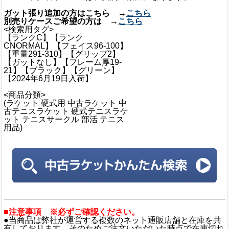
ガット張り追加の方はこちら →
こちら
別売りケースご希望の方は →
こちら
<検索用タグ>
【ランクC】【ランク
CNORMAL】【フェイス96-100】
【重量291-310】【グリップ2】
【ガットなし】【フレーム厚19-
21】【ブラック】【グリーン】
【2024年6月19日入荷】
<商品分類>
(ラケット 硬式用 中古ラケット 中
古テニスラケット 硬式テニスラケ
ット テニスサークル 部活 テニス
用品)
■注意事項 ※必ずご確認ください。
●当商品は弊社が運営する複数のネット通販店舗と在庫を共
有しております。そのためご注文いただいた時点で在庫切れ