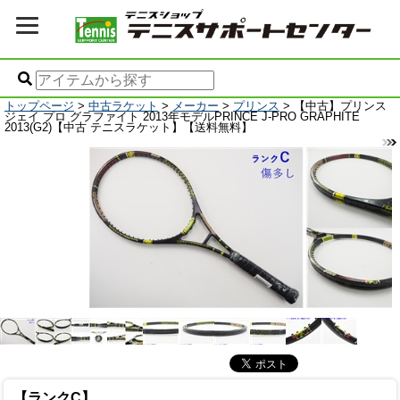
トップページ
>
中古ラケット
>
メーカー
>
プリンス
> 【中古】プリンス
ジェイ プロ グラファイト 2013年モデルPRINCE J-PRO GRAPHITE
2013(G2)【中古 テニスラケット】【送料無料】
【ランクC】