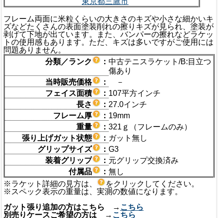
東京都三鷹市
フレーム両面に米粒くらいの大きさのキズや小さな細かいキ
ズなどたくさんの表面塗装削れの擦りキズが見られ、塗装が
剥げて下地が出ています。また、バンパーの擦れなどラケッ
トの使用感もあります。ただ、キズは多いですがご使用には
問題ありません。
分類／ランク
：
中古テニスラケット/B:目立つ
傷あり
当時販売価格
：
－
フェイス面積
：
107平方インチ
長さ
：
27.0インチ
フレーム厚
：
19mm
重量
：
321ｇ（フレームのみ）
張り上げガット状態
：
ガット無し
グリップサイズ
：
G3
装着グリップ
：
元グリップ交換済み
付属品
：
無し
※ラケット詳細の見方は、
をクリックしてください。
※スペック表示の重量は、実測の数値になります。
ガット張り追加の方はこちら →
こちら
別売りケースご希望の方は →
こちら