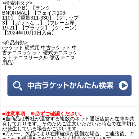
<検索用タグ>
【ランクB】【ランク
BNORMAL】【フェイス106-
110】【重量311-330】【グリップ
3】【ガットなし】【フレーム厚
19-21】【ブラック】【グリーン】
【2024年10月1日入荷】
<商品分類>
(ラケット 硬式用 中古ラケット 中
古テニスラケット 硬式テニスラケ
ット テニスサークル 部活 テニス
用品)
■注意事項 ※必ずご確認ください。
●当商品は弊社が運営する複数のネット通販店舗と在庫を共
有しております。そのためご注文いただいた時点で在庫切れ
が発生している場合がございます。
●万が一、欠品により在庫確保が困難な場合、ご連絡後、キ
ャンセル処理をさせていただく場合がございます。