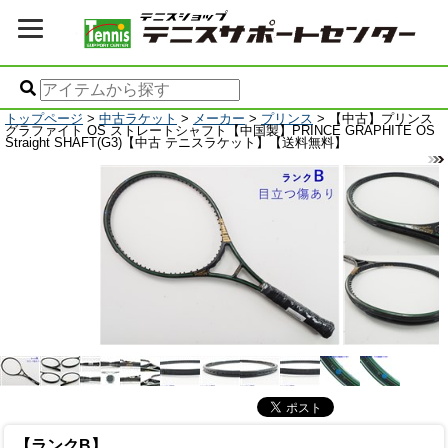
トップページ
>
中古ラケット
>
メーカー
>
プリンス
> 【中古】プリンス
グラファイト OS ストレートシャフト【中国製】PRINCE GRAPHITE OS
Straight SHAFT(G3)【中古 テニスラケット】【送料無料】
【ランクB】