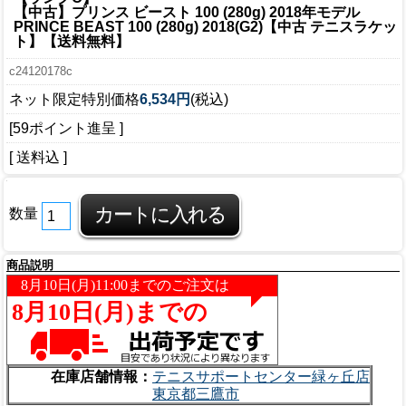
【中古】プリンス ビースト 100 (280g) 2018年モデル
PRINCE BEAST 100 (280g) 2018(G2)【中古 テニスラケッ
ト】【送料無料】
c24120178c
ネット限定特別価格
6,534円
(税込)
[59ポイント進呈 ]
[ 送料込 ]
数量
商品説明
在庫店舗情報：
テニスサポートセンター緑ヶ丘店
東京都三鷹市