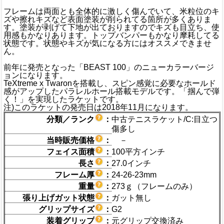
フレームは両面とも全体的に激しく傷んでいて、米粒位のキ
ズや擦れキズなど表面塗装が削られてる箇所が多くありま
す。塗装が剥げて下地が出ておりますのでキズも目立ち、使
用感もかなりあります。トップバンパーもかなり摩耗してる
状態です。状態やキズが気になる方にはオススメできませ
ん。
前年に発売となった「BEAST 100」のニューカラーバージ
ョンになります。
TeXtreme x Twaronを搭載し、スピン感覚に必要なホールド
感がアップしたパラレルホール搭載モデルです。「掴んで弾
く！」を実現したラケットです。
注)このラケットの発売日は2018年11月になります。
分類／ランク
：
中古テニスラケット/C:目立つ
傷多し
当時販売価格
：
－
フェイス面積
：
100平方インチ
長さ
：
27.0インチ
フレーム厚
：
24-26-23mm
重量
：
273ｇ（フレームのみ）
張り上げガット状態
：
ガット無し
グリップサイズ
：
G2
装着グリップ
：
元グリップ交換済み