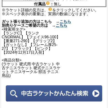
付属品
：
無し
※ラケット詳細の見方は、
をクリックしてください。
※スペック表示の重量は、実測の数値になります。
ガット張り追加の方はこちら →
こちら
別売りケースご希望の方は →
こちら
<検索用タグ>
【ランクC】【ランク
CNORMAL】【フェイス96-100】
【重量271-290】【グリップ2】
【ガットなし】【フレーム厚25-
27】【ブラック】【ピンク】
【2024年12月17日入荷】
<商品分類>
(ラケット 硬式用 中古ラケット 中
古テニスラケット 硬式テニスラケ
ット テニスサークル 部活 テニス
用品)