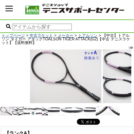
トップページ
>
中古ラケット
>
メーカー
>
トアルソン
> 【中古】トアル
ソン タイガー アタックTOALSON TIGER ATTACK(G2)【中古 テニスラケ
ット】【送料無料】
【ランクA】