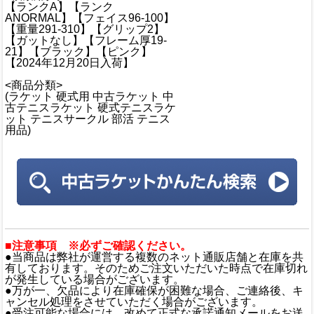
【ランクA】【ランク
ANORMAL】【フェイス96-100】
【重量291-310】【グリップ2】
【ガットなし】【フレーム厚19-
21】【ブラック】【ピンク】
【2024年12月20日入荷】
<商品分類>
(ラケット 硬式用 中古ラケット 中
古テニスラケット 硬式テニスラケ
ット テニスサークル 部活 テニス
用品)
■注意事項 ※必ずご確認ください。
●当商品は弊社が運営する複数のネット通販店舗と在庫を共
有しております。そのためご注文いただいた時点で在庫切れ
が発生している場合がございます。
●万が一、欠品により在庫確保が困難な場合、ご連絡後、キ
ャンセル処理をさせていただく場合がございます。
●受注可能な場合には、改めて正式な承諾通知メールをお送