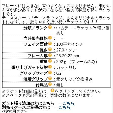
フレームには大きな目立つようなキズはありません。細かい
キズが多少ありますが気にならない程度で状態が良いラケッ
トです。
テニススクール「テニスラウンジ」さんオリジナルのラケッ
トになります。振りやすく扱い易いラケットです！！
分類／ランク
：
中古テニスラケット/A:軽い傷
あり
当時販売価格
：
－
フェイス面積
：
100平方インチ
長さ
：
27.0インチ
フレーム厚
：
25-20-22mm
重量
：
292ｇ（フレームのみ）
張り上げガット状態
：
ガット無し
グリップサイズ
：
G2
装着グリップ
：
元グリップ交換済み
付属品
：
無し
※ラケット詳細の見方は、
をクリックしてください。
※スペック表示の重量は、実測の数値になります。
ガット張り追加の方はこちら →
こちら
別売りケースご希望の方は →
こちら
<検索用タグ>