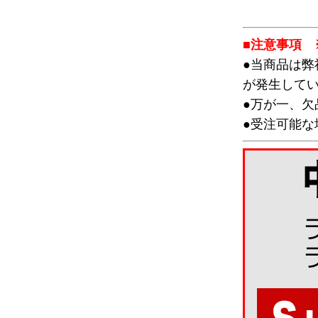
■注意事項 
●当商品は
が発生して
●万が一、
●受注可能