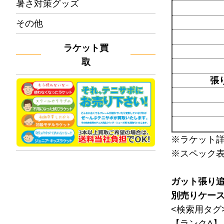
暑さ対策グッズ
その他
ラケット買
取
張
※ラケット
※スペック
ガット張り
別売りケー
<検索用タグ
【ランクA】