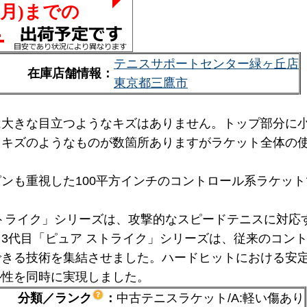
テニスサポートセンター緑ヶ丘店
在庫店舗情報：
東京都三鷹市
は大きな目立つようなキズはありません。トップ部分に小
りキズのようなものが数箇所ありますがラケット全体の
ンも重視した100平方インチのコントロール系ラケッ
トライク」シリーズは、攻撃的なスピードテニスに対応す
3代目「ピュア ストライク」シリーズは、従来のコン
できる技術を集結させました。ハードヒットにおける安
ル性を同時に実現しました。
分類／ランク
：
中古テニスラケット/A:軽い傷あり