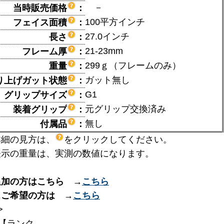
－
当時販売価格
：
100平方インチ
フェイス面積
：
27.0インチ
長さ
：
21-23mm
フレーム厚
：
299ｇ（フレームのみ）
重量
：
ガット無し
り上げガット状態
：
G1
グリップサイズ
：
元グリップ交換済み
装着グリップ
：
無し
付属品
：
詳細の見方は、
をクリックしてください。
表示の重量は、実測の数値になります。
追加の方はこちら →
こちら
スご希望の方は →
こちら
>
【ランク