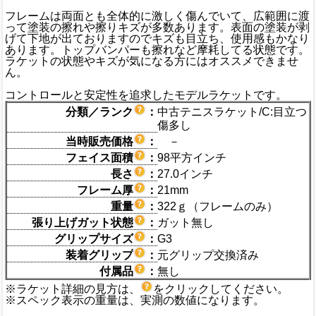
フレームは両面とも全体的に激しく傷んでいて、広範囲に渡
って塗装の擦れや擦りキズが多数あります。表面の塗装が剥
げて下地が出ておりますのでキズも目立ち、使用感もかなり
あります。トップバンパーも擦れなど摩耗してる状態です。
ラケットの状態やキズが気になる方にはオススメできませ
ん。
コントロールと安定性を追求したモデルラケットです。
分類／ランク
：
中古テニスラケット/C:目立つ
傷多し
当時販売価格
：
－
フェイス面積
：
98平方インチ
長さ
：
27.0インチ
フレーム厚
：
21mm
重量
：
322ｇ（フレームのみ）
張り上げガット状態
：
ガット無し
グリップサイズ
：
G3
装着グリップ
：
元グリップ交換済み
付属品
：
無し
※ラケット詳細の見方は、
をクリックしてください。
※スペック表示の重量は、実測の数値になります。