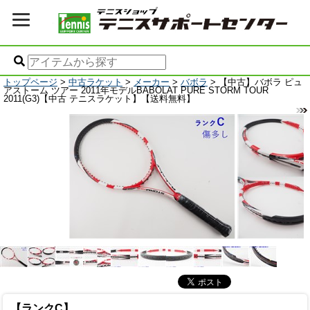
トップページ
>
中古ラケット
>
メーカー
>
バボラ
> 【中古】バボラ ピュ
アストーム ツアー 2011年モデルBABOLAT PURE STORM TOUR
2011(G3)【中古 テニスラケット】【送料無料】
【ランクC】