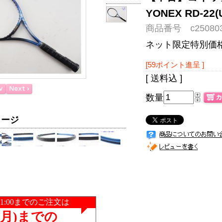
YONEX RD-
商品番号 c250803
ネット限定特別価
[59ポイント進呈 ]
[ 送料込 ]
数量
メージ