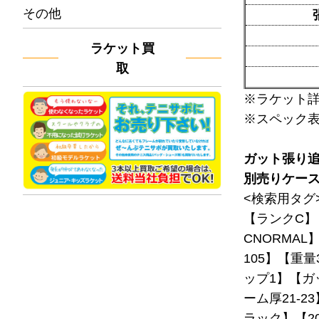
その他
ラケット買
取
※ラケット
※スペック
ガット張り
別売りケー
<検索用タグ
【ランクC】
CNORMAL
105】【重量
ップ1】【ガ
ーム厚21-
ラック】【20