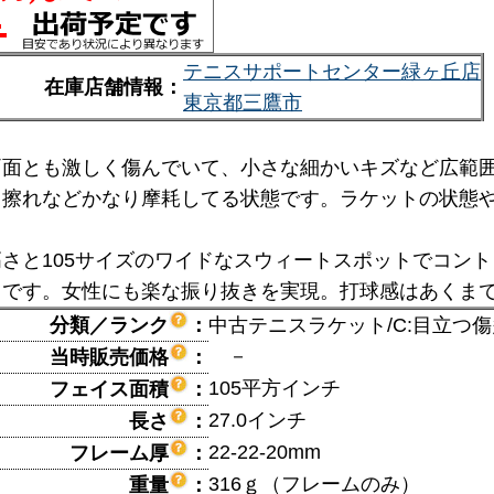
テニスサポートセンター緑ヶ丘店
在庫店舗情報：
東京都三鷹市
両面とも激しく傷んでいて、小さな細かいキズなど広範
も擦れなどかなり摩耗してる状態です。ラケットの状態
さと105サイズのワイドなスウィートスポットでコント
トです。女性にも楽な振り抜きを実現。打球感はあくま
分類／ランク
：
中古テニスラケット/C:目立つ
－
当時販売価格
：
105平方インチ
フェイス面積
：
27.0インチ
長さ
：
22-22-20mm
フレーム厚
：
316ｇ（フレームのみ）
重量
：