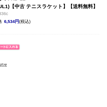
22(UL1)【中古 テニスラケット】【送料無料】
36c
格
6,534円
(税込)