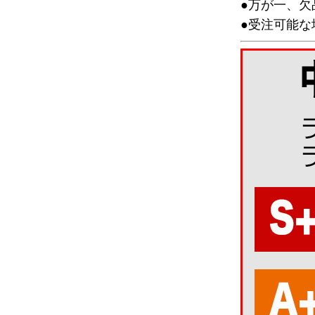
●万が一、
●受注可能