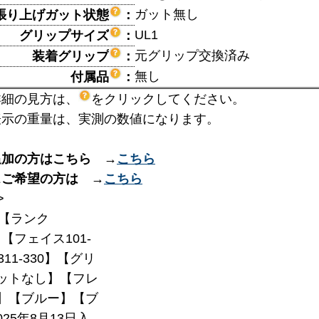
ガット無し
張り上げガット状態
：
UL1
グリップサイズ
：
元グリップ交換済み
装着グリップ
：
無し
付属品
：
詳細の見方は、
をクリックしてください。
表示の重量は、実測の数値になります。
追加の方はこちら →
こちら
スご希望の方は →
こちら
>
【ランク
】【フェイス101-
311-330】【グリ
ットなし】【フレ
23】【ブルー】【ブ
25年8月13日入