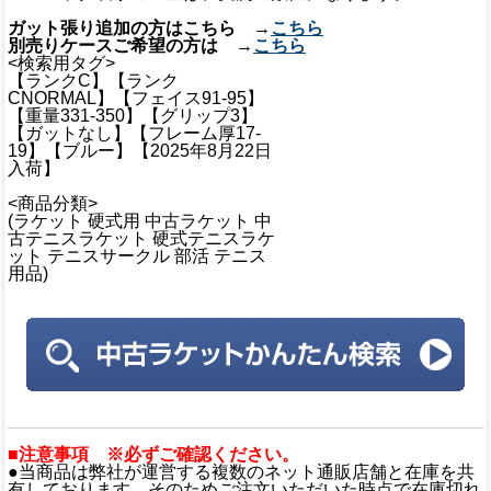
ガット張り追加の方はこちら →
こちら
別売りケースご希望の方は →
こちら
<検索用タグ>
【ランクC】【ランク
CNORMAL】【フェイス91-95】
【重量331-350】【グリップ3】
【ガットなし】【フレーム厚17-
19】【ブルー】【2025年8月22日
入荷】
<商品分類>
(ラケット 硬式用 中古ラケット 中
古テニスラケット 硬式テニスラケ
ット テニスサークル 部活 テニス
用品)
■注意事項 ※必ずご確認ください。
●当商品は弊社が運営する複数のネット通販店舗と在庫を共
有しております。そのためご注文いただいた時点で在庫切れ