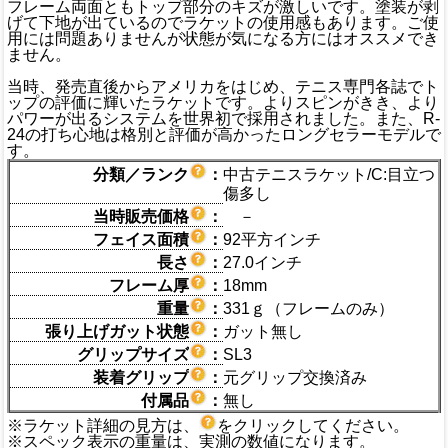
フレーム両面ともトップ部分のキズが激しいです。塗装が剥
げて下地が出ているのでラケットの使用感もあります。ご使
用には問題ありませんが状態が気になる方にはオススメでき
ません。
当時、発売直後からアメリカをはじめ、テニス専門各誌でト
ップの評価に輝いたラケットです。よりスピンがきき、より
パワーが出るシステムを世界初で採用されました。また、R-
24の打ち心地は格別と評価が高かったロングセラーモデルで
す。
分類／ランク
：
中古テニスラケット/C:目立つ
傷多し
当時販売価格
：
－
フェイス面積
：
92平方インチ
長さ
：
27.0インチ
フレーム厚
：
18mm
重量
：
331ｇ（フレームのみ）
張り上げガット状態
：
ガット無し
グリップサイズ
：
SL3
装着グリップ
：
元グリップ交換済み
付属品
：
無し
※ラケット詳細の見方は、
をクリックしてください。
※スペック表示の重量は、実測の数値になります。