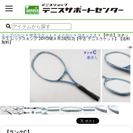
トップページ
>
中古ラケット
>
メーカー
>
ヨネックス
> 【中古】ヨネッ
クス レックスキング 24YONEX R-24(SL3)【中古 テニスラケット】【送料
無料】
【ランクC】