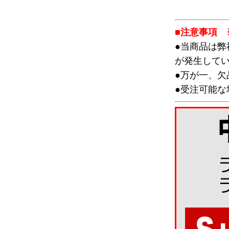
■注意事項 
●当商品は
が発生して
●万が一、
●受注可能