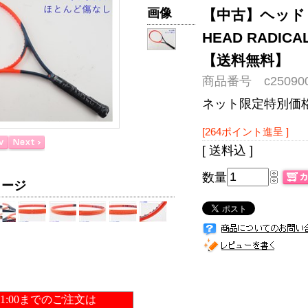
画像
【中古】ヘッド 
HEAD RADIC
【送料無料】
商品番号 c250900
ネット限定特別価
[264ポイント進呈 ]
[ 送料込 ]
数量
メージ