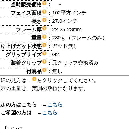
－
当時販売価格
：
102平方インチ
フェイス面積
：
27.0インチ
長さ
：
22-25-23mm
フレーム厚
：
280ｇ（フレームのみ）
重量
：
ガット無し
張り上げガット状態
：
G2
グリップサイズ
：
元グリップ交換済み
装着グリップ
：
無し
付属品
：
詳細の見方は、
をクリックしてください。
表示の重量は、実測の数値になります。
追加の方はこちら →
こちら
スご希望の方は →
こちら
>
】【ランク