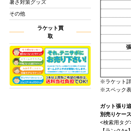
暑さ対策グッズ
その他
ラケット買
取
※ラケット
※スペック
ガット張り
別売りケー
<検索用タグ
【ランクA+