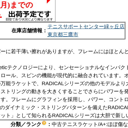
テニスサポートセンター緑ヶ丘店
在庫店舗情報：
東京都三鷹市
パーに若干薄い擦れがありますが、フレームにはほとん
xeticテクノロジーにより、センセーショナルなインパクト
トロール、スピンの機能が現代的に融合されています。
万能ラケットで、RADICALシリーズの他のモデルよ
、ストリングの動きを大きくすることでさらにパワーを
ます。フレームにグラフィンを採用し、パワー、コント
19のダイナミック・ストリングパターンを備えたRADIC
ット」として知られるRADICALシリーズは大胆で新
分類／ランク
：
中古テニスラケット/A+:ほぼ傷