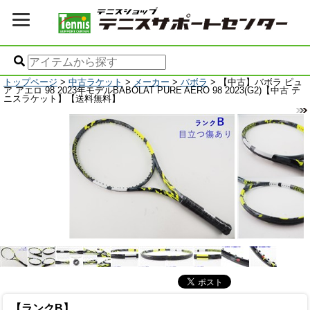
トップページ
>
中古ラケット
>
メーカー
>
バボラ
> 【中古】バボラ ピュ
ア アエロ 98 2023年モデルBABOLAT PURE AERO 98 2023(G2)【中古 テ
ニスラケット】【送料無料】
【ランクB】