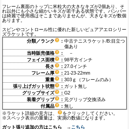
フレーム裏面のトップに米粒大の大きなキズが2個あり、そ
れ以外にも小さな細かいキズが若干ある状態です。バンパー
は綺麗で使用感はそこまでありませんが、大きなキズが数個
あります。
スピンやコントロール性に優れた新しいピュアアエロシリー
ズラケットです。
分類／ランク
：
中古テニスラケット/B:目立つ
傷あり
当時販売価格
：
－
フェイス面積
：
98平方インチ
長さ
：
27.0インチ
フレーム厚
：
21-23-22mm
重量
：
303ｇ（フレームのみ）
張り上げガット状態
：
ガット無し
グリップサイズ
：
G2
装着グリップ
：
元グリップ交換済み
付属品
：
無し
※ラケット詳細の見方は、
をクリックしてください。
※スペック表示の重量は、実測の数値になります。
ガット張り追加の方はこちら →
こちら