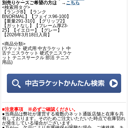
別売りケースご希望の方は →
こちら
<検索用タグ>
【ランクB】【ランク
BNORMAL】【フェイス96-100】
【重量291-310】【グリップ2】
【ガットなし】【フレーム厚23-
25】【イエロー】【グレー】
【2026年3月18日入荷】
<商品分類>
(ラケット 硬式用 中古ラケット 中
古テニスラケット 硬式テニスラケ
ット テニスサークル 部活 テニス
用品)
■注意事項 ※必ずご確認ください。
●当商品は弊社が運営する複数のネット通販店舗と在庫を共
有しております。そのためご注文いただいた時点で在庫切れ
が発生している場合がございます。
●万が一、欠品により在庫確保が困難な場合、ご連絡後、キ