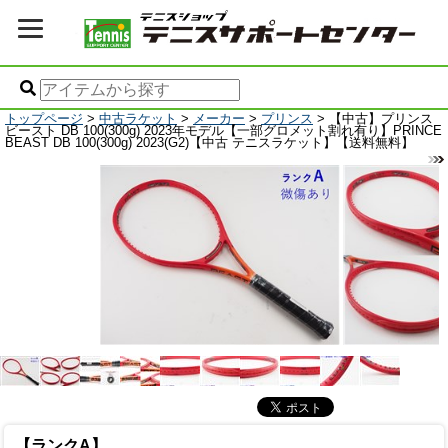
トップページ
>
中古ラケット
>
メーカー
>
プリンス
> 【中古】プリンス
ビースト DB 100(300g) 2023年モデル【一部グロメット割れ有り】PRINCE
BEAST DB 100(300g) 2023(G2)【中古 テニスラケット】【送料無料】
【ランクA】