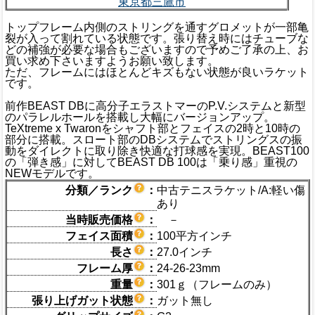
東京都三鷹市
トップフレーム内側のストリングを通すグロメットが一部亀
裂が入って割れている状態です。張り替え時にはチューブな
どの補強が必要な場合もございますので予めご了承の上、お
買い求め下さいますようお願い致します。
ただ、フレームにはほとんどキズもない状態が良いラケット
です。
前作BEAST DBに高分子エラストマーのP.V.システムと新型
のパラレルホールを搭載し大幅にバージョンアップ。
TeXtreme x Twaronをシャフト部とフェイスの2時と10時の
部分に搭載。スロート部のDBシステムでストリングスの振
動をダイレクトに取り除き快適な打球感を実現。BEAST100
の「弾き感」に対してBEAST DB 100は「乗り感」重視の
NEWモデルです。
分類／ランク
：
中古テニスラケット/A:軽い傷
あり
当時販売価格
：
－
フェイス面積
：
100平方インチ
長さ
：
27.0インチ
フレーム厚
：
24-26-23mm
重量
：
301ｇ（フレームのみ）
張り上げガット状態
：
ガット無し