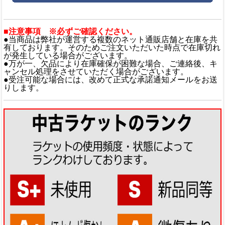
■注意事項 ※必ずご確認ください。
●当商品は弊社が運営する複数のネット通販店舗と在庫を共
有しております。そのためご注文いただいた時点で在庫切れ
が発生している場合がございます。
●万が一、欠品により在庫確保が困難な場合、ご連絡後、キ
ャンセル処理をさせていただく場合がございます。
●受注可能な場合には、改めて正式な承諾通知メールをお送
りします。