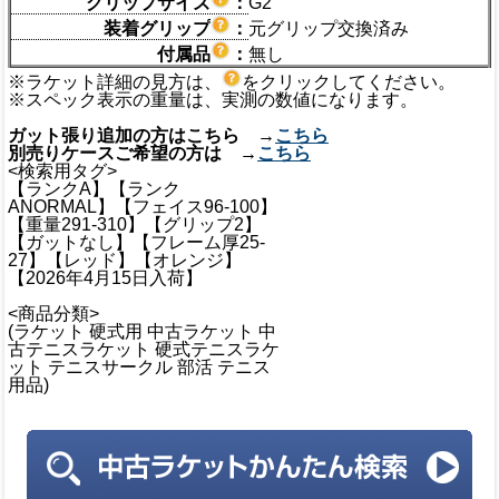
グリップサイズ
：
G2
装着グリップ
：
元グリップ交換済み
付属品
：
無し
※ラケット詳細の見方は、
をクリックしてください。
※スペック表示の重量は、実測の数値になります。
ガット張り追加の方はこちら →
こちら
別売りケースご希望の方は →
こちら
<検索用タグ>
【ランクA】【ランク
ANORMAL】【フェイス96-100】
【重量291-310】【グリップ2】
【ガットなし】【フレーム厚25-
27】【レッド】【オレンジ】
【2026年4月15日入荷】
<商品分類>
(ラケット 硬式用 中古ラケット 中
古テニスラケット 硬式テニスラケ
ット テニスサークル 部活 テニス
用品)