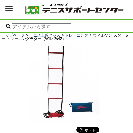
トップページ
>
テニス上達グッズ
>
トレーニング
> ウィルソン スタータ
ー トレーニングラダー（WRZ2542）