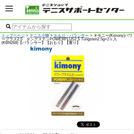
トップページ
>
テニス小物
>
おもり・バランサー
> キモニー(Kimony)パワ
ープラス2.5 タングステンPOWERPLUS2.5 Tungsten2.5g×2ヶ入
(KBN269)【バランサー】【おもり】【重り】