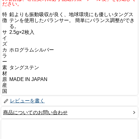
ださい。
特
鉛よりも振動吸収が良く、地球環境にも優しいタングス
徴
テンを使用したバランサー。 簡単にバランス調整ができ
る。
サ
2.5g×2枚入
イ
ズ
カ
ホログラムシルバー
ラ
ー
素
タングステン
材
原
MADE IN JAPAN
産
国
レビューを書く
商品についてのお問い合わせ