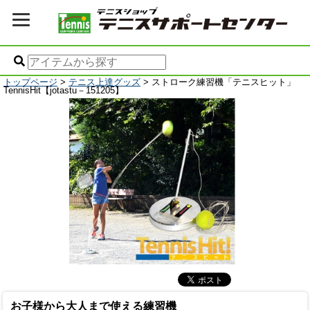
トップページ
>
テニス上達グッズ
> ストローク練習機「テニスヒット」
TennisHit【jotastu－151205】
お子様から大人まで使える練習機