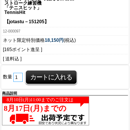
ストローク練習機
「テニスヒット」
TennisHit
【jotastu－151205】
12-000097
ネット限定特別価格
18,150円
(税込)
[165ポイント進呈 ]
[ 送料込 ]
数量
商品説明