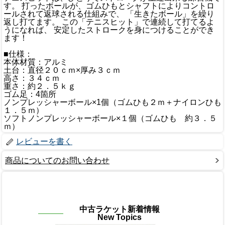
す。 打ったボールが、ゴムひもとシャフトによりコントロ
ールされて返球される仕組みで、 「生きたボール」を繰り
返し打てます。 この「テニスヒット」で連続して打てるよ
うになれば、 安定したストロークを身につけることができ
ます！
■仕様：
本体材質：アルミ
土台：直径２０ｃｍ×厚み３ｃｍ
高さ：３４ｃｍ
重さ：約２．５ｋｇ
ゴム足：4箇所
ノンプレッシャーボール×1個（ゴムひも２ｍ＋ナイロンひも
１．５ｍ）
ソフトノンプレッシャーボール×１個（ゴムひも 約３．５
ｍ）
レビューを書く
商品についてのお問い合わせ
中古ラケット新着情報
New Topics