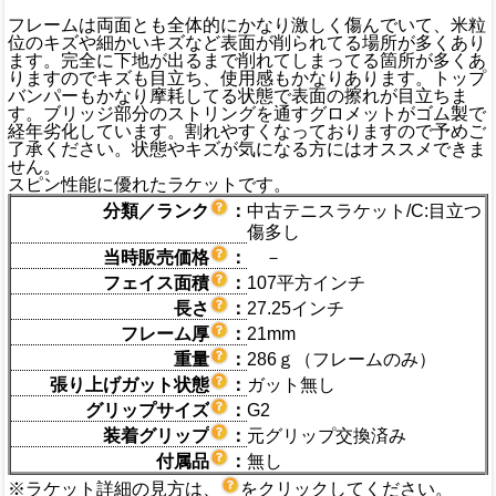
フレームは両面とも全体的にかなり激しく傷んでいて、米粒
位のキズや細かいキズなど表面が削られてる場所が多くあり
ます。完全に下地が出るまで削れてしまってる箇所が多くあ
りますのでキズも目立ち、使用感もかなりあります。トップ
バンパーもかなり摩耗してる状態で表面の擦れが目立ちま
す。ブリッジ部分のストリングを通すグロメットがゴム製で
経年劣化しています。割れやすくなっておりますので予めご
了承ください。状態やキズが気になる方にはオススメできま
せん。
スピン性能に優れたラケットです。
分類／ランク
：
中古テニスラケット/C:目立つ
傷多し
当時販売価格
：
－
フェイス面積
：
107平方インチ
長さ
：
27.25インチ
フレーム厚
：
21mm
重量
：
286ｇ（フレームのみ）
張り上げガット状態
：
ガット無し
グリップサイズ
：
G2
装着グリップ
：
元グリップ交換済み
付属品
：
無し
※ラケット詳細の見方は、
をクリックしてください。