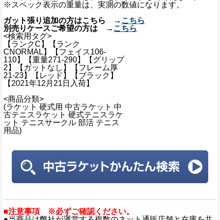
※スペック表示の重量は、実測の数値になります。
ガット張り追加の方はこちら →
こちら
別売りケースご希望の方は →
こちら
<検索用タグ>
【ランクC】【ランク
CNORMAL】【フェイス106-
110】【重量271-290】【グリップ
2】【ガットなし】【フレーム厚
21-23】【レッド】【ブラック】
【2021年12月21日入荷】
<商品分類>
(ラケット 硬式用 中古ラケット 中
古テニスラケット 硬式テニスラケ
ット テニスサークル 部活 テニス
用品)
■注意事項 ※必ずご確認ください。
●当商品は弊社が運営する複数のネット通販店舗と在庫を共