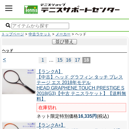
トップページ
>
中古ラケット
>
メーカー
> ヘッド
並び替え
ヘッド
<
1
…
15
16
17
18
【ランクA】
【中古】ヘッド グラフィン タッチ プレス
テージ エス 2018年モデル
HEAD GRAPHENE TOUCH PRESTIGE S
2018(G3)【中古 テニスラケット】【送料無
料】
在庫切れ
ネット限定特別価格
16,335円
(税込)
【ランクA+】