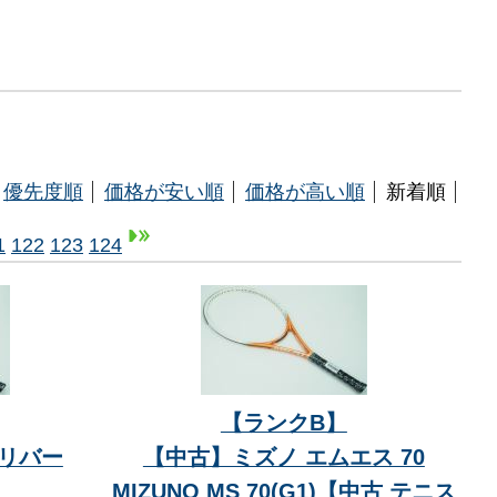
優先度順
価格が安い順
価格が高い順
新着順
1
122
123
124
【ランクB】
ャリバー
【中古】ミズノ エムエス 70
】
MIZUNO MS 70(G1)【中古 テニス