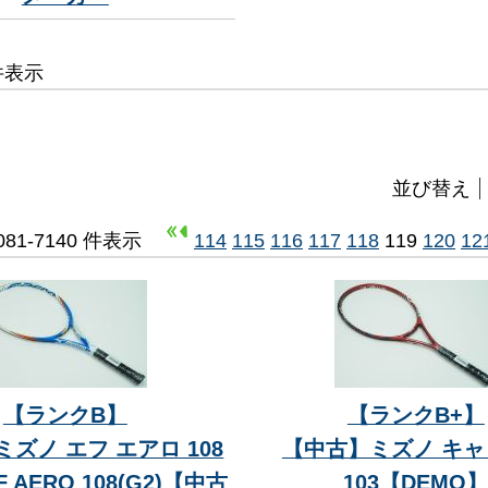
7 件表示
並び替え
7081-7140 件表示
114
115
116
117
118
119
120
12
【ランクB】
【ランクB+】
ズノ エフ エアロ 108
【中古】ミズノ キ
F AERO 108(G2)【中古
103【DEMO