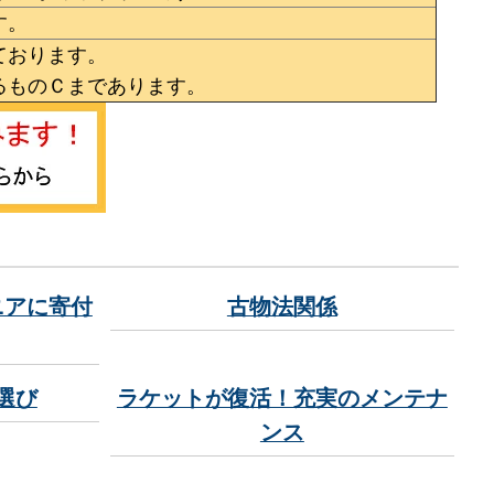
す。
ております。
るものＣまであります。
ニアに寄付
古物法関係
選び
ラケットが復活！充実のメンテナ
ンス