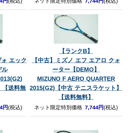
54円
(税込)
ネット限定特別価格
7,744円
(税込)
【ランクB】
ォ エック
【中古】ミズノ エフ エアロ クォ
デル
ーター【DEMO】
013(G2)
MIZUNO F AERO QUARTER
】【送料無
2015(G2)【中古 テニスラケット】
【送料無料】
44円
(税込)
ネット限定特別価格
7,744円
(税込)