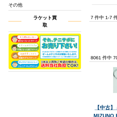
その他
7 件中 1-
ラケット買
取
8061 件中 
【中古】ミ
MIZUNO 