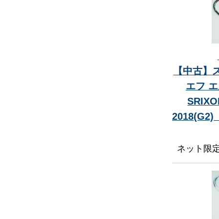
【中古】ス
エフ エ
SRIXO
2018(G
ネット限