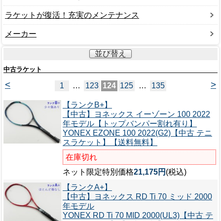
ラケットが復活！充実のメンテナンス
メーカー
並び替え
中古ラケット
<
>
1
…
123
124
125
…
135
【ランクB+】
【中古】ヨネックス イーゾーン 100 2022
年モデル【トップバンパー割れ有り】
YONEX EZONE 100 2022(G2)【中古 テニ
スラケット】【送料無料】
在庫切れ
ネット限定特別価格
21,175円
(税込)
【ランクA+】
【中古】ヨネックス RD Ti 70 ミッド 2000
年モデル
YONEX RD Ti 70 MID 2000(UL3)【中古 テ