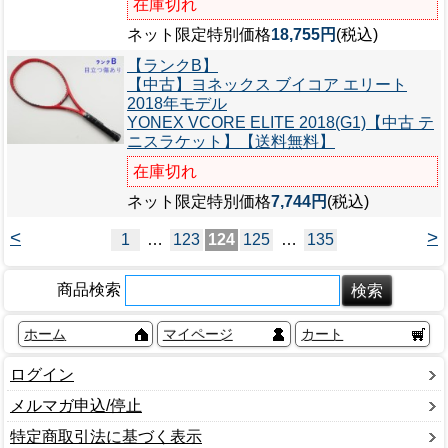
在庫切れ
ネット限定特別価格
18,755円
(税込)
【ランクB】
【中古】ヨネックス ブイコア エリート
2018年モデル
YONEX VCORE ELITE 2018(G1)【中古 テ
ニスラケット】【送料無料】
在庫切れ
ネット限定特別価格
7,744円
(税込)
<
>
1
…
123
124
125
…
135
商品検索
ホーム
マイページ
カート
ログイン
メルマガ申込/停止
特定商取引法に基づく表示