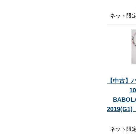
ネット限
【中古】バ
1
BABOLA
2019(G
ネット限