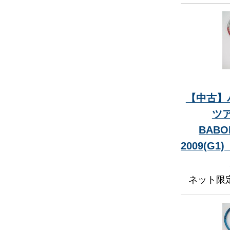
【中古】
ツア
BABOL
2009(G
ネット限