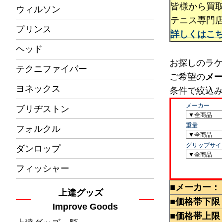
皆様から買
ウィルソン
テニス専門
プリンス
詳しくはこ
ヘッド
お探しのラ
テクニファイバー
ご希望の
メ
ヨネックス
条件で絞込
ブリヂストン
フォルクル
ダンロップ
フィッシャー
■メーカー：
上達グッズ
■価格帯下限
Improve Goods
■価格帯上限