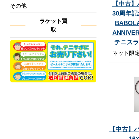
【中古】
その他
30周年記
ラケット買
BABOLA
取
ANNIVE
テニスラ
ネット限
【中古】バ
16