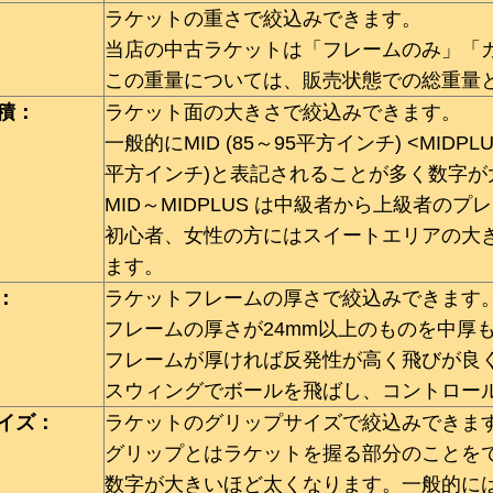
ラケットの重さで絞込みできます。
当店の中古ラケットは「フレームのみ」「
この重量については、販売状態での総重量
積：
ラケット面の大きさで絞込みできます。
一般的にMID (85～95平方インチ) <MIDPLUS
平方インチ)と表記されることが多く数字
MID～MIDPLUS は中級者から上級者の
初心者、女性の方にはスイートエリアの大きいOV
ます。
：
ラケットフレームの厚さで絞込みできます
フレームの厚さが24mm以上のものを中厚
フレームが厚ければ反発性が高く飛びが良
スウィングでボールを飛ばし、コントロー
イズ：
ラケットのグリップサイズで絞込みできま
グリップとはラケットを握る部分のことを
数字が大きいほど太くなります。一般的には