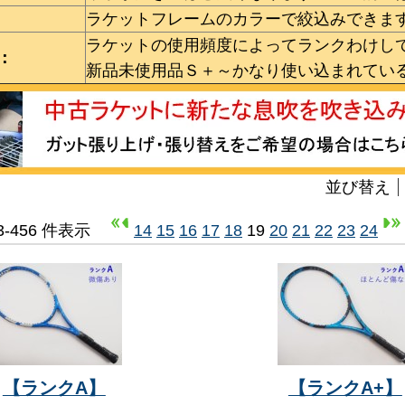
ラケットフレームのカラーで絞込みできま
ラケットの使用頻度によってランクわけし
：
新品未使用品Ｓ＋～かなり使い込まれてい
並び替え
33-456 件表示
14
15
16
17
18
19
20
21
22
23
24
【ランクA】
【ランクA+】