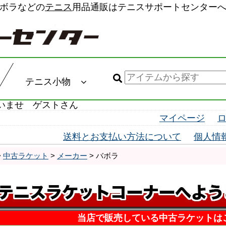
ボラなどの
テニス
用品通販はテニスサポートセンター
テニス小物
いませ ゲストさん
マイページ
送料とお支払い方法について
個人情
>
中古ラケット
>
メーカー
> バボラ
当店で販売している中古ラケットは