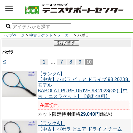
トップページ
>
中古ラケット
>
メーカー
> バボラ
並び替え
バボラ
<
1
…
7
8
9
10
【ランクA】
【中古】バボラ ピュア ドライブ 98 2023年
モデル
BABOLAT PURE DRIVE 98 2023(G2)【中
古 テニスラケット】【送料無料】
在庫切れ
ネット限定特別価格
29,040円
(税込)
【ランクA】
【中古】バボラ ピュア ドライブ チーム